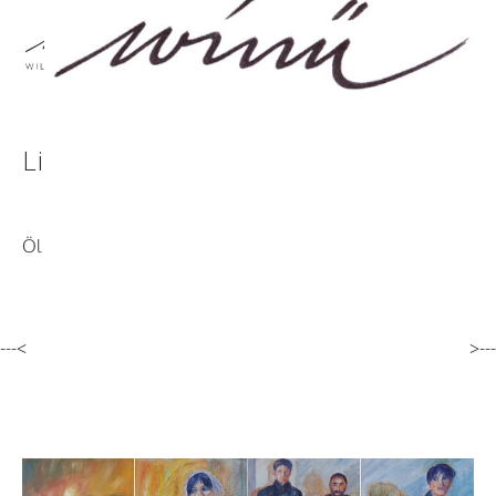
Licht der Hoffnung I-IV
Öl auf Leinwand 2015, 4x Größe 1000 x 60 cm
---<
>---